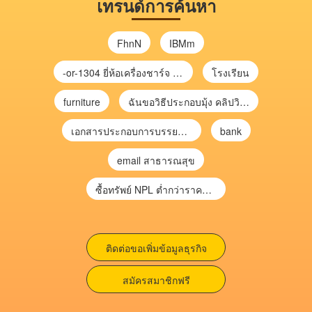
เทรนด์การค้นหา
FhnN
IBMm
-or-1304 ยี่ห้อเครื่องชาร์จ chargecore
โรงเรียน
furniture
ฉันขอวิธีประกอบมุ้ง คลิปวิดีโอ การประกอบมุ้ง
เอกสารประกอบการบรรยาย การประเมินความเสี่ยงเพื่อวางแผนการตรวจสอบ \
bank
email สาธารณสุข
ซื้อทรัพย์ NPL ต่ำกว่าราคาตลาด 30-70% แบบไม่ต้องไปประมูล”
ติดต่อขอเพิ่มข้อมูลธุรกิจ
สมัครสมาชิกฟรี