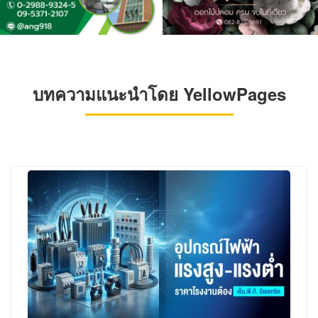
บทความแนะนำโดย YellowPages