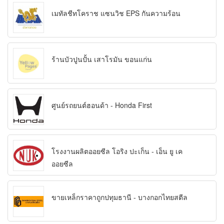
เมทัลชีทโคราช แซนวิช EPS กันความร้อน
ร้านบัวปูนปั้น เสาโรมัน ขอนแก่น
ศูนย์รถยนต์ฮอนด้า - Honda First
โรงงานผลิตออยซีล โอริง ปะเก็น - เอ็น ยู เค
ออยซีล
ขายเหล็กราคาถูกปทุมธานี - บางกอกไทยสตีล