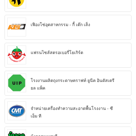
เฟืองโซ่อุตสาหกรรม - กี้ เต๊ก เส็ง
แฟรนไซส์สตรอเบอรี่โยเกิร์ต
โรงงานผลิตถุงกระดาษคราฟท์ ยูนีค อินดัสเตรี
ยล แพ็ค
จำหน่ายเครื่องทำความสะอาดพื้นโรงงาน - ซี
เอ็ม ที